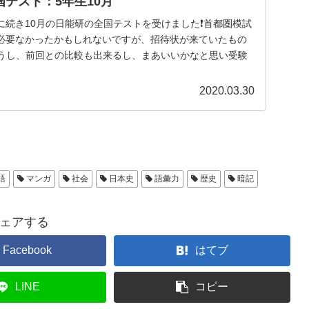
国テスト：5年生10月
に続き10月の日能研の全国テストを受けました❗首都圏模試
必要なかったかもしれないですが、招待状が来ていたもの
言うし、前回との比較も出来るし、まあいいかなと思い受験
2020.03.30
語
マンガ
社会
日本史
語彙力
歴史
暗記
ェアする
Facebook
はてブ
LINE
コピー