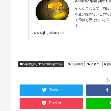
2回目の日能研全
そんなこんなで、前回
を受け始めているので
で😙娘も受けたいと
す...
www.jh-juken.net
5年生(少しずつ中学受験準備)
市販教材
読解力
国
シ
Twitter
Pocket