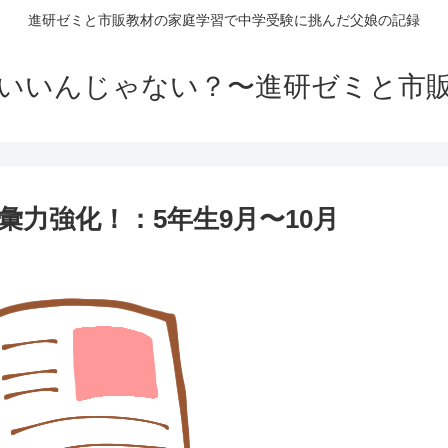
進研ゼミと市販教材の家庭学習で中学受験に挑んだ父娘の記録
いいんじゃない？〜進研ゼミと市
力強化！：5年生9月〜10月