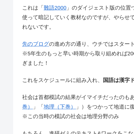
これは「
難語2000
」のダイジェスト版の位置
使って暗記していく教材なのですが、やらせて
れないです。
先のブログ
の進め方の通り、ウチではスタート時
※5年生のもっと早い時期から取り組めれば2
ぎました！
これをスケジュールに組み入れ、
国語は漢字ド
社会は首都模試の結果がイマイチだったのもあ
巻）
」「
地理（下巻）
」）をつかって地道に
※この当時の模試の社会は地理分野のみ
もちろん、進研ゼミのテキスト&ワークをこな