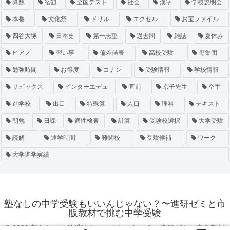
算数
宿題
全国テスト
社会
漢字
学校説明会
本番
文化祭
ドリル
エクセル
お宝ファイル
四谷大塚
日本史
第一志望
過去問
雑誌
夏休み
ピアノ
習い事
偏差値表
高校受験
母集団
勉強時間
お得度
コナン
受験情報
学校情報
サピックス
インターエデュ
直前
京子先生
空手
進学校
出口
特殊算
入口
理科
テキスト
朝勉
日課
適性検査
計算
受験校選択
大学受験
読解
通学時間
難関校
受験候補
ワーク
大学進学実績
塾なしの中学受験もいいんじゃない？〜進研ゼミと市
販教材で挑む中学受験
© 2020 塾なしの中学受験もいいんじゃない？〜進研ゼミと市販教材