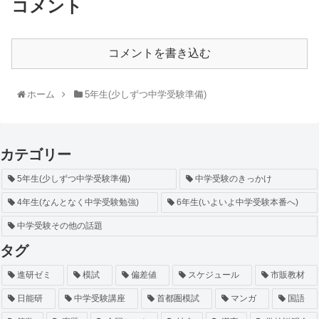
コメント
コメントを書き込む
ホーム
5年生(少しずつ中学受験準備)
カテゴリー
5年生(少しずつ中学受験準備)
中学受験のきっかけ
4年生(なんとなく中学受験勉強)
6年生(いよいよ中学受験本番へ)
中学受験その他の話題
タグ
進研ゼミ
模試
偏差値
スケジュール
市販教材
日能研
中学受験講座
首都圏模試
マンガ
国語