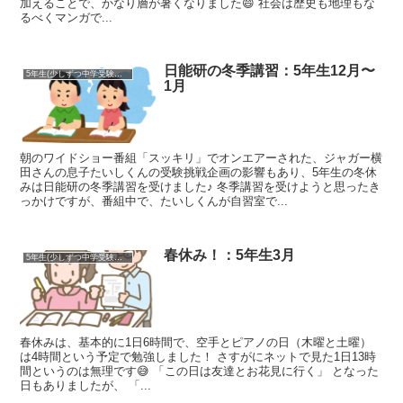
加えることで、かなり層が暑くなりました😄 社会は歴史も地理もな
るべくマンガで...
日能研の冬季講習：5年生12月〜
5年生(少しずつ中学受験準備)
1月
朝のワイドショー番組「スッキリ」でオンエアーされた、ジャガー横
田さんの息子たいしくんの受験挑戦企画の影響もあり、5年生の冬休
みは日能研の冬季講習を受けました♪ 冬季講習を受けようと思ったき
っかけですが、番組中で、たいしくんが自習室で...
春休み！：5年生3月
5年生(少しずつ中学受験準備)
春休みは、基本的に1日6時間で、空手とピアノの日（木曜と土曜）
は4時間という予定で勉強しました！ さすがにネットで見た1日13時
間というのは無理です😅 「この日は友達とお花見に行く」 となった
日もありましたが、 「...