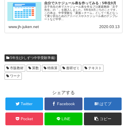
自分でスケジュール表を作ってみる：5年生9月
京子先生の本でスケジュール表を作るプロ家庭教師「京子
先生」の「」を購入しました。5年生9月ごろのことです。
この本は、中学受験を「家族＝チーム」として一丸となっ
て乗り切るためのアドバイスやスケジュール表のテンプレ
ートなど中学...
www.jh-juken.net
2020.03.13
5年生(少しずつ中学受験準備)
市販教材
算数
特殊算
進研ゼミ
テキスト
ワーク
シェアする
Twitter
Facebook
はてブ
Pocket
LINE
コピー