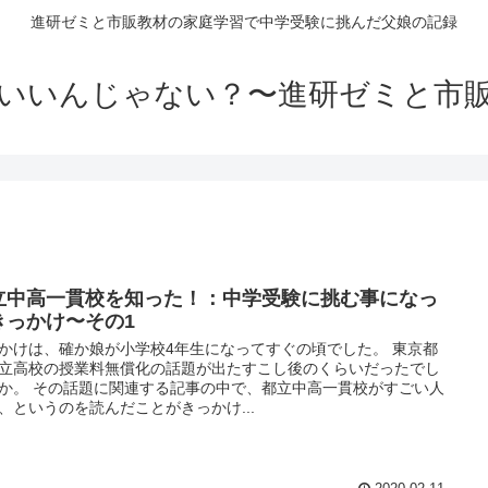
進研ゼミと市販教材の家庭学習で中学受験に挑んだ父娘の記録
いいんじゃない？〜進研ゼミと市
立中高一貫校を知った！：中学受験に挑む事になっ
きっかけ〜その1
かけは、確か娘が小学校4年生になってすぐの頃でした。 東京都
立高校の授業料無償化の話題が出たすこし後のくらいだったでし
か。 その話題に関連する記事の中で、都立中高一貫校がすごい人
、というのを読んだことがきっかけ...