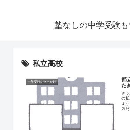
塾なしの中学受験も
私立高校
都
中学受験のきっかけ
た
きっ
の私
ょう
気だ