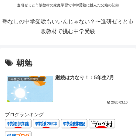
進研ゼミと市販教材の家庭学習で中学受験に挑んだ父娘の記録
塾なしの中学受験もいいんじゃない？〜進研ゼミと市
販教材で挑む中学受験
朝勉
継続は力なり！：5年生7月
5年生(少しずつ中学受験準備)
2020.03.10
ブログランキング