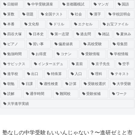
日能研
中学受験講座
首都圏模試
マンガ
国語
算数
宿題
全国テスト
社会
漢字
学校説明会
本番
文化祭
ドリル
エクセル
お宝ファイル
四谷大塚
日本史
第一志望
過去問
雑誌
夏休み
ピアノ
習い事
偏差値表
高校受験
母集団
勉強時間
お得度
コナン
受験情報
学校情報
サピックス
インターエデュ
直前
京子先生
空手
進学校
出口
特殊算
入口
理科
テキスト
朝勉
日課
適性検査
計算
受験校選択
大学受験
読解
通学時間
難関校
受験候補
ワーク
大学進学実績
塾なしの中学受験もいいんじゃない？〜進研ゼミと市